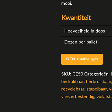
mooi.
Kwantiteit
Hoeveelheid in doos
Dozen per pallet
Offerte aanvragen
SKU:
CE50
Categorieën:
bedrukbaar
,
herbruikbaar
recyclebaar
,
stapelbaar
,
v
vriezerbestendig
,
vuilafs