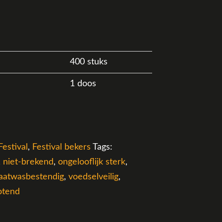
400 stuks
1 doos
Festival
,
Festival bekers
Tags:
,
niet-brekend
,
ongelooflijk sterk
,
aatwasbestendig
,
voedselveilig
,
totend