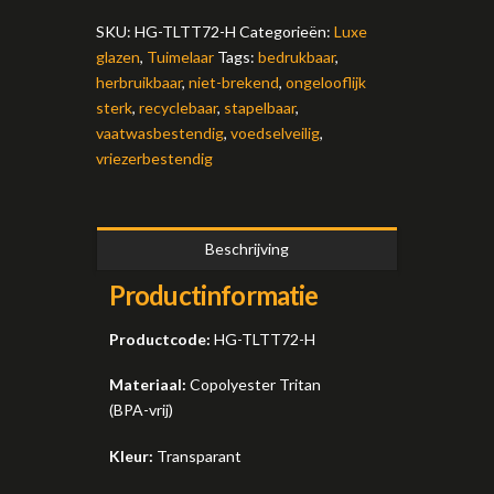
SKU:
HG-TLTT72-H
Categorieën:
Luxe
glazen
,
Tuimelaar
Tags:
bedrukbaar
,
herbruikbaar
,
niet-brekend
,
ongelooflijk
sterk
,
recyclebaar
,
stapelbaar
,
vaatwasbestendig
,
voedselveilig
,
vriezerbestendig
Beschrijving
Productinformatie
Productcode:
HG-TLTT72-H
Materiaal:
Copolyester Tritan
(BPA-vrij)
Kleur:
Transparant